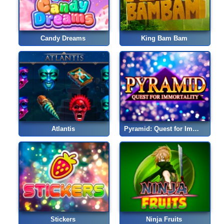
Candy Dreams
King Bam Bam
Atlantis
Pyramid: Quest for Immortality
Stickers
Ninja Fruits