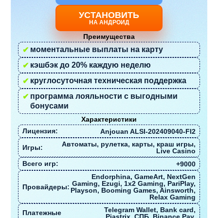
УСТАНОВИТЬ
НА АНДРОИД
Преимущества
моментальные выплаты на карту
кэшбэк до 20% каждую неделю
круглосуточная техническая поддержка
программа лояльности с выгодными
бонусами
Характеристики
Лицензия:
Anjouan ALSI-202409040-FI2
Автоматы, рулетка, карты, краш игры,
Игры:
Live Casino
Всего игр:
+9000
Endorphina, GameArt, NextGen
Gaming, Ezugi, 1x2 Gaming, PariPlay,
Провайдеры:
Playson, Booming Games, Ainsworth,
Relax Gaming
Telegram Wallet, Bank card,
Платежные
Piastrix, СПБ, Binance Pay,