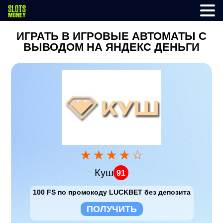
ИГРАТЬ В ИГРОВЫЕ АВТОМАТЫ С
ВЫВОДОМ НА ЯНДЕКС ДЕНЬГИ
☆
★
☆
★
☆
★
☆
★
☆
Куш
★
91
100 FS по промокоду LUCKBET без депозита
ПОЛУЧИТЬ