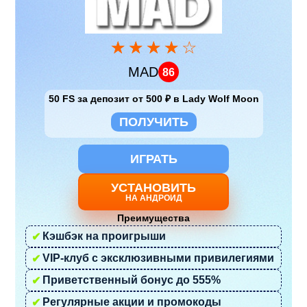
☆
★
☆
★
☆
★
☆
★
☆
MAD
★
86
50 FS за депозит от 500 ₽ в Lady Wolf Moon
ПОЛУЧИТЬ
ИГРАТЬ
УСТАНОВИТЬ
НА АНДРОИД
Преимущества
Кэшбэк на проигрыши
VIP-клуб с эксклюзивными привилегиями
Приветственный бонус до 555%
Регулярные акции и промокоды