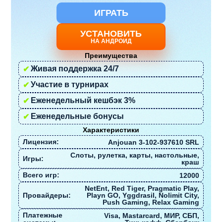
ИГРАТЬ
УСТАНОВИТЬ
НА АНДРОИД
Преимущества
Живая поддержка 24/7
Участие в турнирах
Еженедельный кешбэк 3%
Еженедельные бонусы
Характеристики
Лицензия:
Anjouan 3-102-937610 SRL
Слоты, рулетка, карты, настольные,
Игры:
краш
Всего игр:
12000
NetEnt, Red Tiger, Pragmatic Play,
Провайдеры:
Playn GO, Yggdrasil, Nolimit City,
Push Gaming, Relax Gaming
Платежные
Visa, Mastarcard, МИР, СБП,