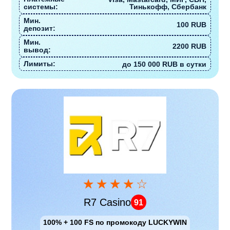
системы:
Тинькофф, Сбербанк
Мин.
100 RUB
депозит:
Мин.
2200 RUB
вывод:
Лимиты:
до 150 000 RUB в сутки
☆
★
☆
★
☆
★
☆
★
☆
R7 Casino
★
91
100% + 100 FS по промокоду LUCKYWIN