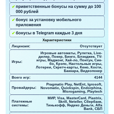
приветственные бонусы на сумму до 100
000 рублей
бонус за установку мобильного
приложения
бонусы в Telegram каждые 3 дня
Характеристики
Лицензия:
Отсутствует
Игровые автоматы, Рулетка, Live-
дилер, Покер, Бинго, Блэкджек, TV-
игры, Маджонг, Хай-ло, Понтун, Сик-
Игры:
бо, Крэпс, Настольные игры,
Лотереи, Скретч-карты, Кено, Кости,
Баккара, Видеопокер
Всего игр:
4144
Pragmatic Play, NetEnt, Igrosoft,
Провайдеры:
Novomatic, Quickspin, Endorphina,
Microgaming, Playtech
МИР, Visa, MasterCard, Piastrix,
Платежные
Skrill, Neteller, Сбербанк,
системы:
Тинькофф, Яндекс Деньги, Alfa
Bank, СБП