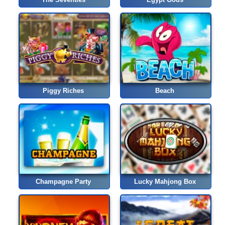
Piggy Riches
Beach
Champagne Party
Lucky Mahjong Box