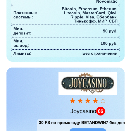
Novomatic
Bitcoin, Ethereum, Etherum,
Платежные
Litecoin, MasterCard, Qiwi,
системы:
Ripple, Visa, Сбербанк,
Тинькофф, МИР, СБП
Мин.
50 руб.
депозит:
Мин.
100 руб.
вывод:
Лимиты:
Без ограничений
☆
★
☆
★
☆
★
☆
★
☆
Joycasino
★
86
30 FS по промокоду BETANDWIN7 без депоз