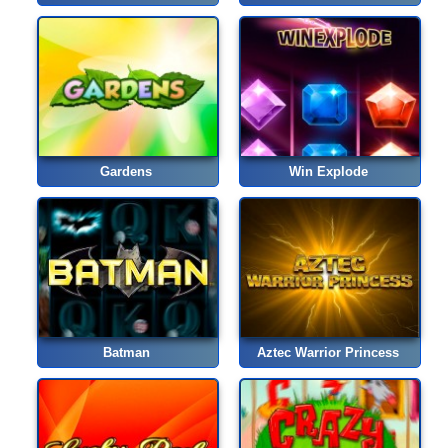
Gardens
Win Explode
Batman
Aztec Warrior Princess