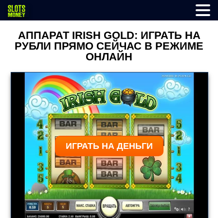
АППАРАТ IRISH GOLD: ИГРАТЬ НА
РУБЛИ ПРЯМО СЕЙЧАС В РЕЖИМЕ
ОНЛАЙН
ИГРАТЬ НА ДЕНЬГИ