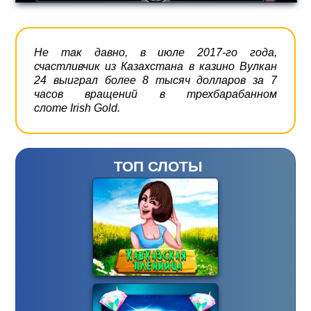
Не так давно, в июле 2017-го года,
счастливчик из Казахстана в казино Вулкан
24 выиграл более 8 тысяч долларов за 7
часов вращений в трехбарабанном
слоте Irish Gold.
ТОП СЛОТЫ