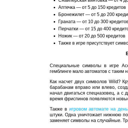
Снайперская винтовка — от 4 до
Аптечка — от 5 до 150 кредитов
Бронежилет — от 5 до 200 кред
Граната — от 10 до 300 кредито
Перчатки — от 15 до 400 кредит
Ножик — от 20 до 500 кредитов
Также в игре присутствует симво
Специальные символы в игре Ace
гемблинге мало автоматов с таким 
Как насчет двух символов Wild? Кр
барабанам вправо или влево, созд
начал двигаться спецназовец, а с 
время фриспинов появляются новые
Также в
игровом автомате на день
штуки. Одна уничтожает нижнюю по
заменяет символы на случайные. Тре