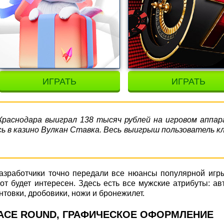
ИГРАТЬ
ИГРАТЬ
 Краснодара выиграл 138 тысяч рублей на игровом аппа
ь в казино Вулкан Ставка. Весь выигрыш пользователь к
азработчики точно передали все нюансы популярной игр
лот будет интересен. Здесь есть все мужские атрибуты: ав
нтовки, дробовики, ножи и бронежилет.
 ACE ROUND, ГРАФИЧЕСКОЕ ОФОРМЛЕНИЕ