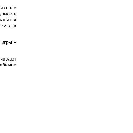
нию все
увидеть
равится
ремся в
 игры –
ечивают
любимое