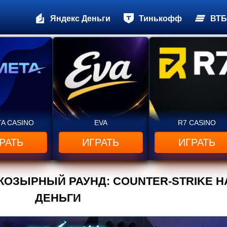
Яндекс Деньги
Тинькофф
ВТБ
A CASINO
EVA
R7 CASINO
РАТЬ
ИГРАТЬ
ИГРАТЬ
КОЗЫРНЫЙ РАУНД: COUNTER-STRIKE Н
ДЕНЬГИ