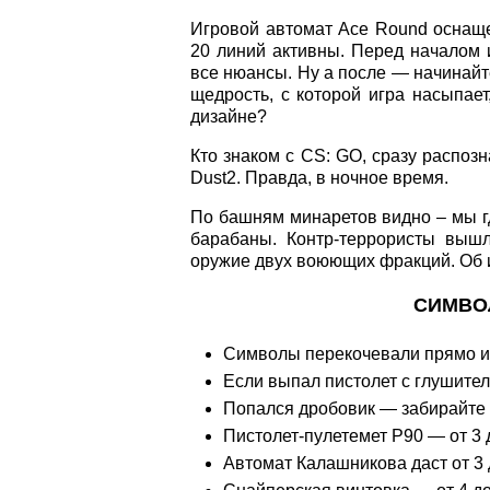
Игровой автомат Ace Round оснащ
20 линий активны. Перед началом 
все нюансы. Ну а после — начинай
щедрость, с которой игра насыпает
дизайне?
Кто знаком с CS: GO, сразу распоз
Dust2. Правда, в ночное время.
По башням минаретов видно – мы гд
барабаны. Контр-террористы вышл
оружие двух воюющих фракций. Об 
СИМВОЛ
Символы перекочевали прямо из 
Если выпал пистолет с глушител
Попался дробовик — забирайте о
Пистолет-пулетемет P90 — от 3 
Автомат Калашникова даст от 3 