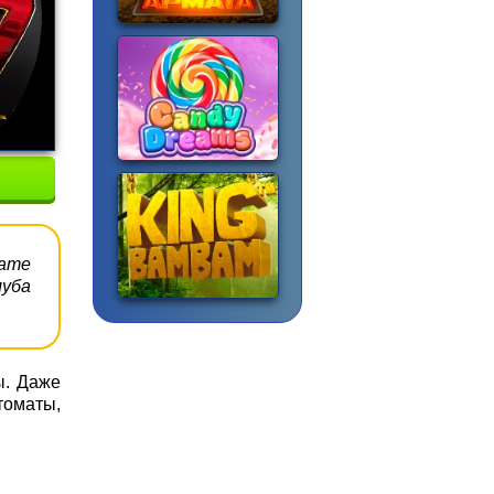
рате
луба
ы. Даже
томаты,