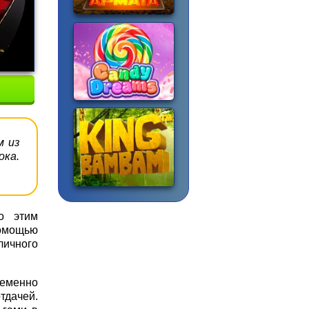
м из
ока.
о этим
помощью
личного
еменно
тдачей.