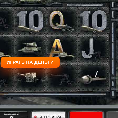
ИГРАТЬ НА ДЕНЬГИ