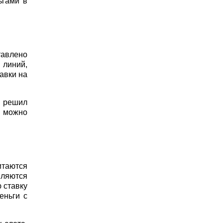
ьгами в
тавлено
 линий,
авки на
р решил
ы можно
итаются
вляются
 ставку
еньги с